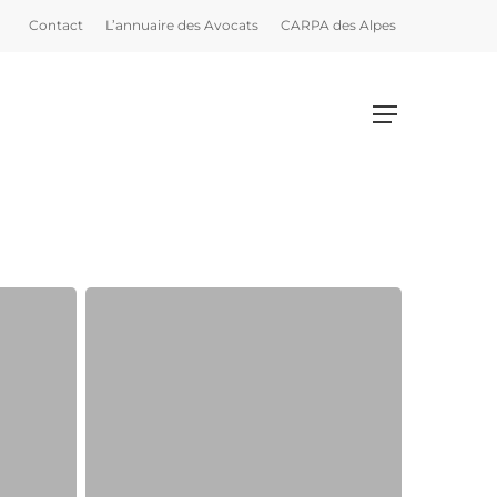
Contact
L’annuaire des Avocats
CARPA des Alpes
Menu
Justice
criminelle.
Les
avocats
isérois
demandent
le
retrait