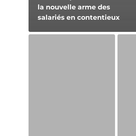
la nouvelle arme des
salariés en contentieux
Conférence
Vers
des
de
bâtonniers
nouvell
règles
d’accès
aux
donnée
de
santé