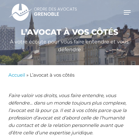
Skip
Men
to
main
content
L’AVOCAT À VOS CÔTÉS
À votre écoute pour vous faire entendre et vous
défendre
Accueil
»
L’avocat à vos côtés
Faire valoir vos droits, vous faire entendre, vous
défendre… dans un monde toujours plus complexe,
l’avocat est là pour ça. Il est à vos côtés parce que la
profession d’avocat est d’abord celle de l’humanité
du contact et de la relation personnelle avant que
d’être celle d’une expertise juridique.