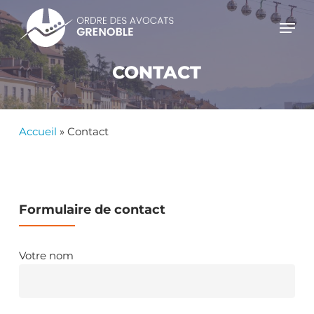
Skip
Men
to
main
content
CONTACT
Accueil
»
Contact
Formulaire de contact
Votre nom