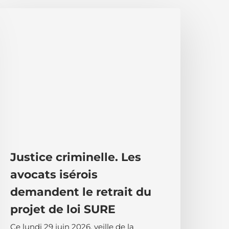
ustice
riminelle.
es
vocats
sérois
emandent
e
etrait
u
rojet
e
oi
Justice criminelle. Les
URE
avocats isérois
demandent le retrait du
projet de loi SURE
Ce lundi 29 juin 2026, veille de la