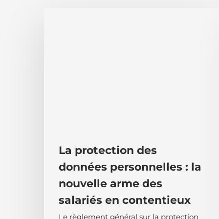
La
protection
des
données
personnelles :
la
nouvelle
arme
des
salariés
en
contentieux
La protection des
données personnelles : la
nouvelle arme des
salariés en contentieux
Le règlement général sur la protection