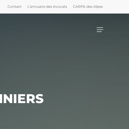
Contact
L’annuaire des Avocats
CARPA des Alpes
Menu
NNIERS