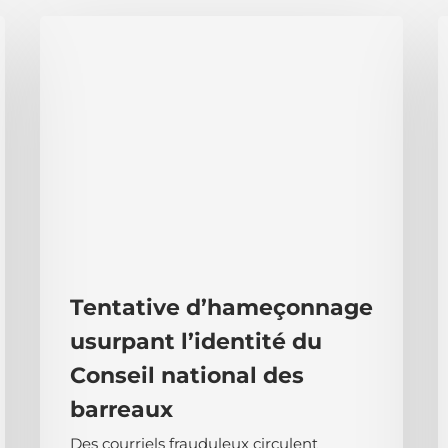
Tentative
J
d’hameçonnage
c
usurpant
L
l’identité
a
du
i
Conseil
d
national
l
des
r
barreaux
d
p
d
l
Tentative d’hameçonnage
S
usurpant l’identité du
Conseil national des
barreaux
Des courriels frauduleux circulent