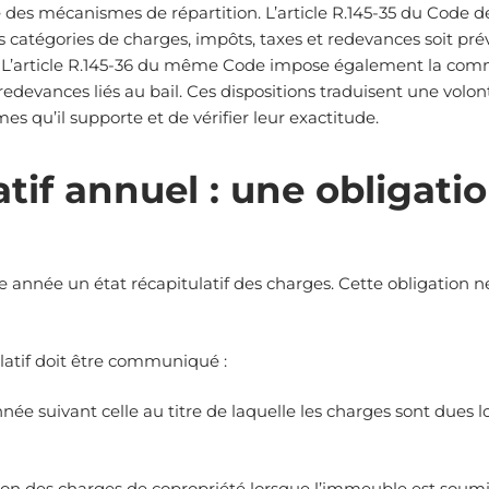
lité des mécanismes de répartition. L’article R.145-35 du Co
es catégories de charges, impôts, taxes et redevances soit pr
re. L’article R.145-36 du même Code impose également la comm
edevances liés au bail. Ces dispositions traduisent une volont
qu’il supporte et de vérifier leur exactitude.
latif annuel : une obligat
année un état récapitulatif des charges. Cette obligation 
ulatif doit être communiqué :
nnée suivant celle au titre de laquelle les charges sont dues
ition des charges de copropriété lorsque l’immeuble est soumis