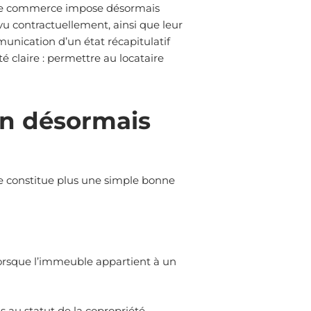
de de commerce impose désormais
évu contractuellement, ainsi que leur
unication d’un état récapitulatif
é claire : permettre au locataire
ion désormais
ne constitue plus une simple bonne
 lorsque l’immeuble appartient à un
 au statut de la copropriété.