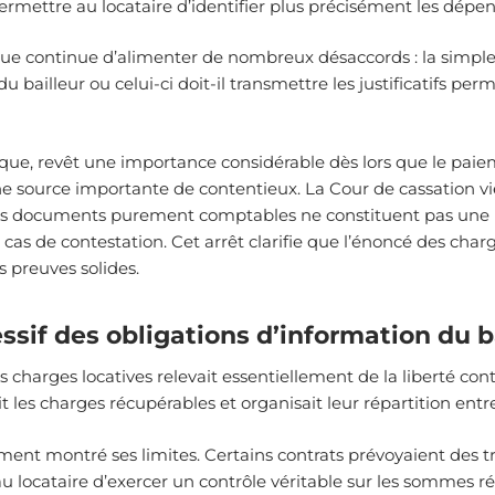
ermettre au locataire d’identifier plus précisément les dépe
que continue d’alimenter de nombreux désaccords : la simpl
 du bailleur ou celui-ci doit-il transmettre les justificatifs pe
ique, revêt une importance considérable dès lors que le pa
 source importante de contentieux. La Cour de cassation vie
les documents purement comptables ne constituent pas une p
 de contestation. Cet arrêt clarifie que l’énoncé des charge
 preuves solides.
sif des obligations d’information du b
 charges locatives relevait essentiellement de la liberté con
it les charges récupérables et organisait leur répartition entre
ment montré ses limites. Certains contrats prévoyaient des t
au locataire d’exercer un contrôle véritable sur les sommes ré