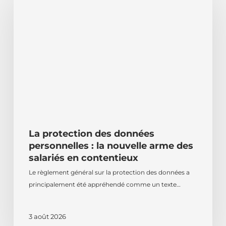
des
données
personnelles :
la
nouvelle
arme
des
salariés
en
contentieux
La protection des données
personnelles : la nouvelle arme des
salariés en contentieux
Le règlement général sur la protection des données a
principalement été appréhendé comme un texte…
3 août 2026