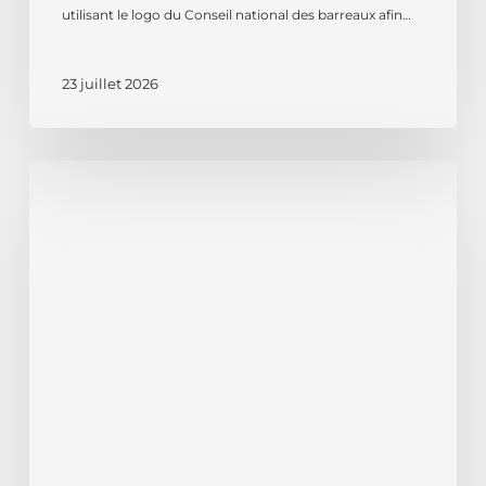
utilisant le logo du Conseil national des barreaux afin…
23 juillet 2026
Justice
criminelle.
Les
avocats
isérois
demandent
le
retrait
du
projet
de
loi
SURE