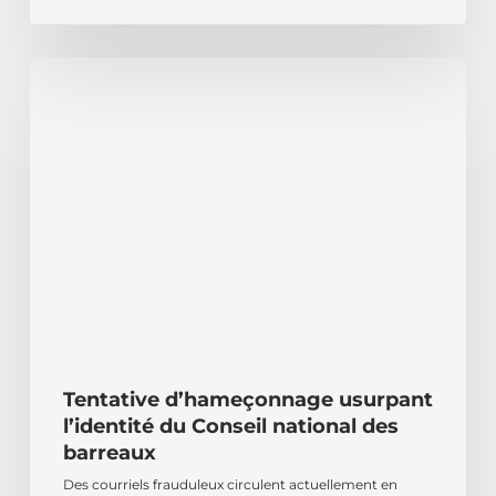
Tentative
d’hameçonnage
usurpant
l’identité
du
Conseil
national
des
barreaux
Tentative d’hameçonnage usurpant
l’identité du Conseil national des
barreaux
Des courriels frauduleux circulent actuellement en