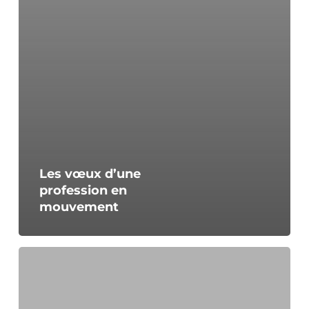
Les vœux d’une
profession en
mouvement
Une
délégation
grenobloise
à