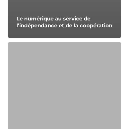
Le numérique au service de
l’indépendance et de la coopération
Le
26
mars,
comprendre
le
climat
et
appréhender
l’avenir